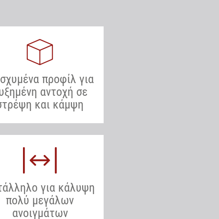
ισχυμένα προφίλ για
υξημένη αντοχή σε
στρέψη και κάμψη
τάλληλο για κάλυψη
πολύ μεγάλων
ανοιγμάτων