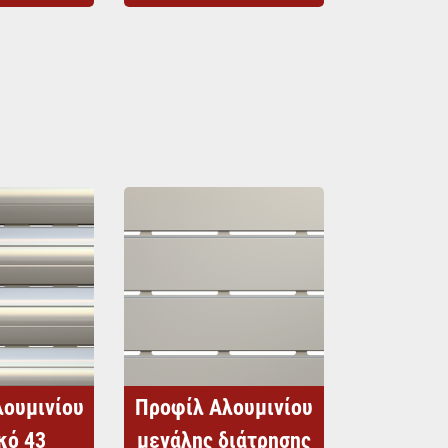
λουμινίου
Προφίλ Αλουμινίου
κό 43
μεγάλης διάτρησης