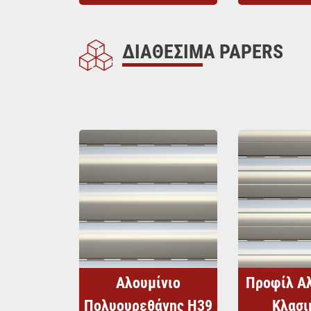
ΔΙΑΘΕΣΙΜΑ PAPERS
Αλουμίνιο
Προφίλ Α
Πολυουρεθάνης Η39
Κλασι