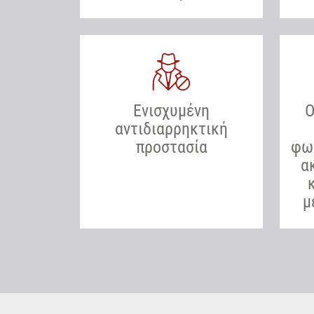
Ενισχυμένη
Ο
αντιδιαρρηκτική
προστασία
φωτ
α
μ